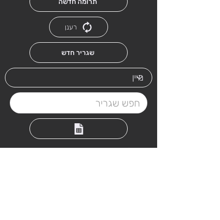
תרומה חדשה
רענן
שגריר חדש
ניהול שגרירים